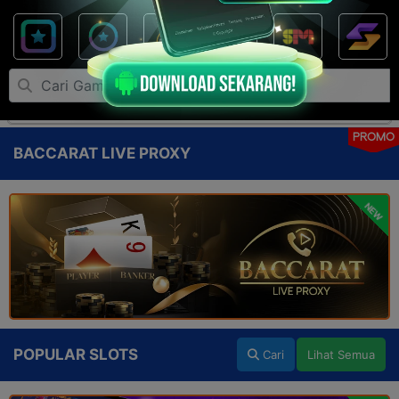
PROMO
BACCARAT LIVE PROXY
NEW
POPULAR SLOTS
Cari
Lihat Semua