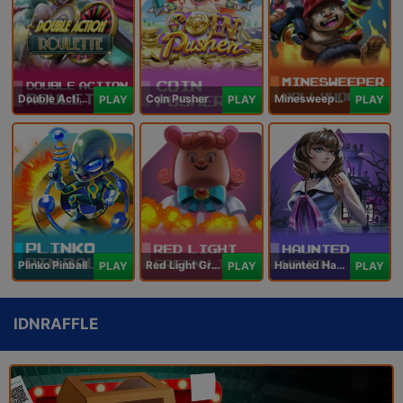
Double Action Roulette
Coin Pusher
Minesweeper Hollywood
PLAY
PLAY
PLAY
Plinko Pinball
Red Light Green Light
Haunted Haven
PLAY
PLAY
PLAY
IDNRAFFLE