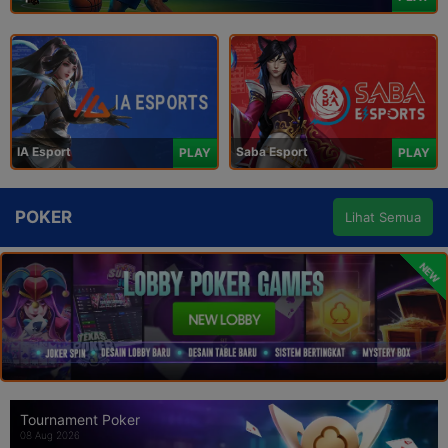
IA Esport
Saba Esport
PLAY
PLAY
POKER
Lihat Semua
NEW
Tournament Poker
08 Aug 2026