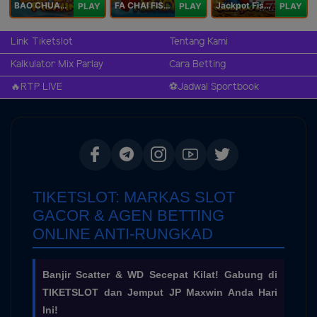
BAO CHUAN FISHING
FA CHAI FISHING
Jackpot Fishing Jili
PLAY
PLAY
PLAY
Link Tiketslot
Tentang Kami
Kalkulator Mix Parlay
Cara Betting
🔥RTP LIVE
⚽️Jadwal Sportbook
TIKETSLOT: MARKAS SLOT
GACOR & AGEN BETTING
ONLINE ANTI-RUNGKAD
Banjir Scatter & WD Secepat Kilat! Gabung di
TIKETSLOT dan Jemput JP Maxwin Anda Hari
Ini!