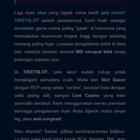
Lagi nyari situs yang nggak cuma kasih janji manis?
TIKETSLOT
adalah jawabannya. Kami hadir sebagai
ekosistem game online paling "galak" di Indonesia yang
memadukan keamanan tingkat tinggi dengan peluang
menang paling logis. Lupakan pengalaman pahit di situs
lain, saatnya rasakan sensasi
WD secepat kilat
tanpa
potongan sepeser pun.
Di
TIKETSLOT
, satu akun sudah cukup untuk
menjelajahi samudera cuan. Mulai dari
Slot Gacor
dengan RTP yang selalu "on-fire", taruhan bola dengan
odds paling adil, sampai
Live Casino
yang bikin
adrenalin berdesir. Kami menggunakan server premium
sehingga pengalaman main Anda dijamin mulus tanpa
lag, alias
anti-rungkad
!
Mau deposit? Santai, pilihan pembayarannya bejibun.
Lo bisa pake bank lokal kayak BCA, Mandiri, BNI, atau