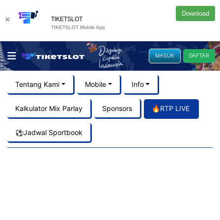
Download
×
TIKETSLOT
TIKETSLOT Mobile App
MASUK
DAFTAR
Tentang Kami
Mobile
Info
Kalkulator Mix Parlay
Sponsors
🔥RTP LIVE
⚽️Jadwal Sportbook