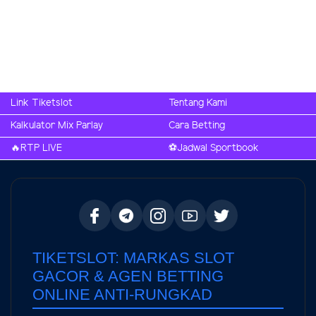
Link Tiketslot
Tentang Kami
Kalkulator Mix Parlay
Cara Betting
🔥RTP LIVE
⚽️Jadwal Sportbook
TIKETSLOT: MARKAS SLOT
GACOR & AGEN BETTING
ONLINE ANTI-RUNGKAD